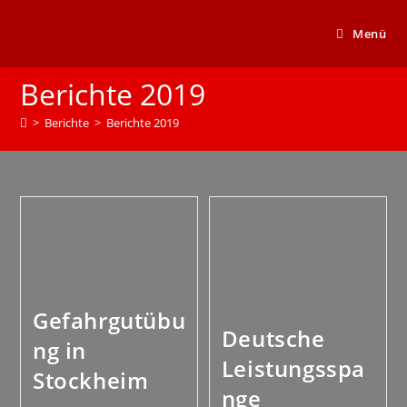
Menü
Berichte 2019
>
Berichte
>
Berichte 2019
Gefahrgutübu
Deutsche
ng in
Leistungsspa
Stockheim
nge