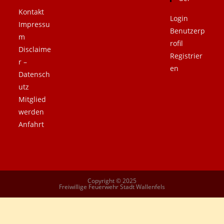
Kontakt
Login
Impressu
Benutzerp
m
rofil
Disclaime
Registrier
r –
en
Datensch
utz
Mitglied
werden
Anfahrt
Copyright © 2025
Freiwillige Feuerwehr Stadt Wallenfels