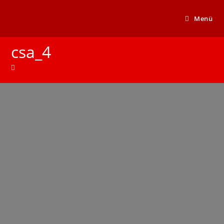
Menü
csa_4