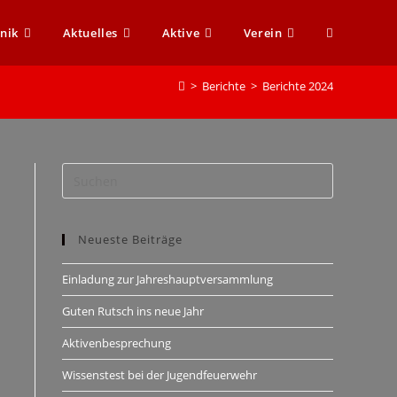
nik
Aktuelles
Aktive
Verein
>
Berichte
>
Berichte 2024
Neueste Beiträge
Einladung zur Jahreshauptversammlung
Guten Rutsch ins neue Jahr
Aktivenbesprechung
Wissenstest bei der Jugendfeuerwehr