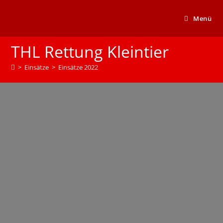
Menü
THL Rettung Kleintier
>
Einsätze
>
Einsätze 2022