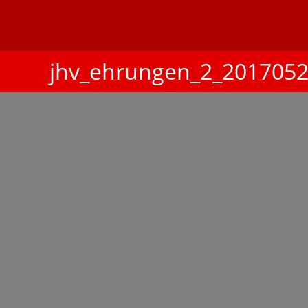
jhv_ehrungen_2_201705