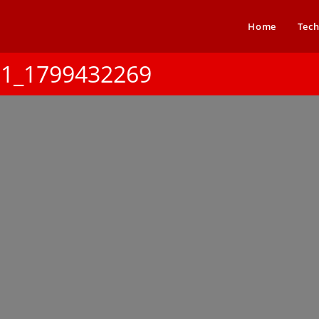
Home
Tech
21_1799432269