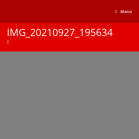
Menü
IMG_20210927_195634