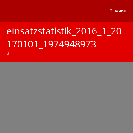
Menü
einsatzstatistik_2016_1_20
170101_1974948973