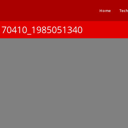
Home
Tech
170410_1985051340