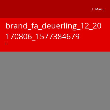
Menü
brand_fa_deuerling_12_20
170806_1577384679