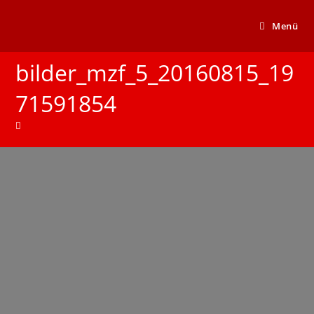
Menü
bilder_mzf_5_20160815_19
71591854