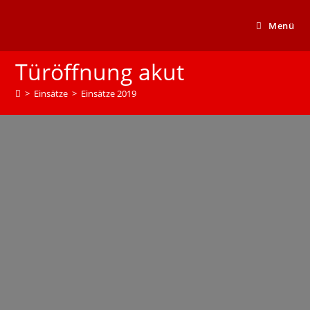
Menü
Türöffnung akut
>
Einsätze
>
Einsätze 2019