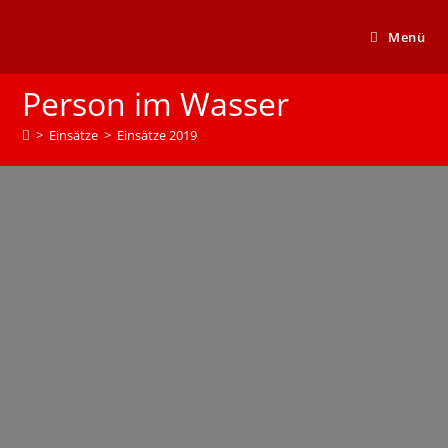
Menü
Person im Wasser
>
Einsätze
>
Einsätze 2019