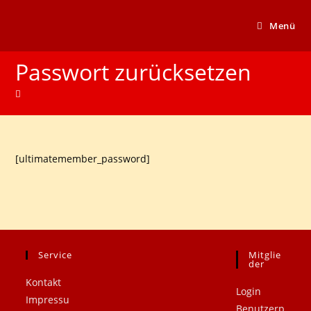
Menü
Passwort zurücksetzen
[ultimatemember_password]
Service
Mitglie
.
.
Der
Kontakt
Login
Impressu
Benutzerp