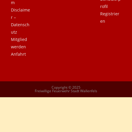
m
rofil
Disclaime
Registrier
r –
en
Datensch
utz
Mitglied
werden
Anfahrt
Copyright © 2025
Freiwillige Feuerwehr Stadt Wallenfels